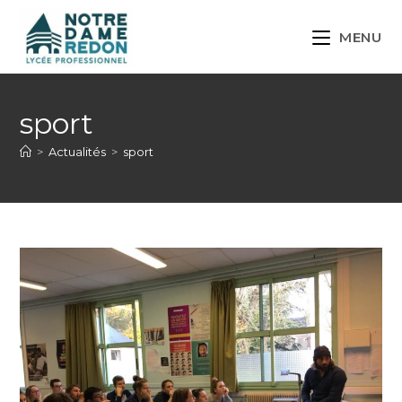
MENU
sport
>
Actualités
>
sport