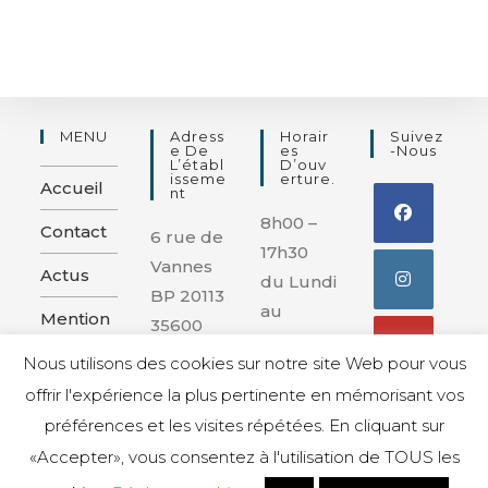
MENU
Adress
Horair
Suivez
E De
Es
-nous
L’établ
D’ouv
Isseme
Erture.
Accueil
Nt
8h00 –
Contact
6 rue de
17h30
Vannes
Actus
du Lundi
BP 20113
au
Mention
35600
Vendred
s légales
REDON
Nous utilisons des cookies sur notre site Web pour vous
i
et
offrir l'expérience la plus pertinente en mémorisant vos
confiden
préférences et les visites répétées. En cliquant sur
tialité
«Accepter», vous consentez à l'utilisation de TOUS les