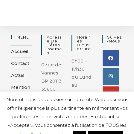
MENU
Adress
Horair
Suivez
E De
Es
-nous
L’établ
D’ouv
Isseme
Erture.
Accueil
Nt
8h00 –
Contact
6 rue de
17h30
Vannes
Actus
du Lundi
BP 20113
au
Mention
35600
Vendred
s légales
REDON
Nous utilisons des cookies sur notre site Web pour vous
i
et
offrir l'expérience la plus pertinente en mémorisant vos
confiden
préférences et les visites répétées. En cliquant sur
tialité
«Accepter», vous consentez à l'utilisation de TOUS les