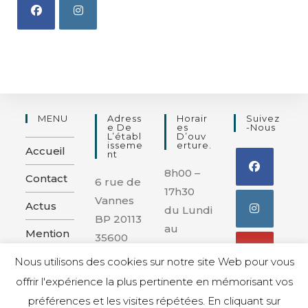
MENU
Adress
Horair
Suivez
E De
Es
-nous
L’établ
D’ouv
Isseme
Erture.
Accueil
Nt
8h00 –
Contact
6 rue de
17h30
Vannes
Actus
du Lundi
BP 20113
au
Mention
35600
Vendred
s légales
REDON
Nous utilisons des cookies sur notre site Web pour vous
i
et
offrir l'expérience la plus pertinente en mémorisant vos
confiden
préférences et les visites répétées. En cliquant sur
tialité