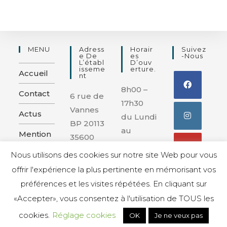
MENU
Adress
Horair
Suivez
E De
Es
-nous
L’établ
D’ouv
Isseme
Erture.
Accueil
Nt
8h00 –
Contact
6 rue de
17h30
Vannes
Actus
du Lundi
BP 20113
au
Mention
35600
Vendred
s légales
REDON
Nous utilisons des cookies sur notre site Web pour vous
i
et
offrir l'expérience la plus pertinente en mémorisant vos
confiden
préférences et les visites répétées. En cliquant sur
tialité
«Accepter», vous consentez à l'utilisation de TOUS les
cookies.
Réglage cookies
OK
Je ne veux pas